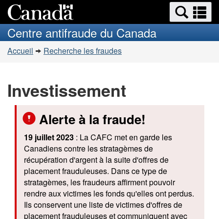
Search
Re
Passer
Passer
and
et
au
à
Centre antifraude du Canada
menus
contenu
la
m
Vous
principal
version
Accueil
Recherche les fraudes
êtes
HTML
simplifiée
ici :
Investissement
Alerte à la fraude!
19 juillet 2023
: La CAFC met en garde les
Canadiens contre les stratagèmes de
récupération d'argent à la suite d'offres de
placement frauduleuses. Dans ce type de
stratagèmes, les fraudeurs affirment pouvoir
rendre aux victimes les fonds qu'elles ont perdus.
Ils conservent une liste de victimes d'offres de
placement frauduleuses et communiquent avec